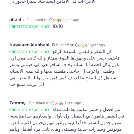
الاجراءات في الاماكن السياحية. شكراً حجوزاتي
obaid i
Published on
1 year ago
Fantastic experience:
10/10
Nuwayer Alahbabi
Published on
1 year ago
Fantastic experience:
كل الشكر والتقدير للسيدة الرائع
فاطمة حسن على وجهودها الفوق ممتاز والله كانت معي اول
باول وكل لحظة أنا إنسانه بخاف اسافر هي الي حببتني بسفر
وطمني واعرف ان حاجتي مقضيه معها والله هذي الانسانه
تستاهل كل المدح ما اعرف كيف اعبر بس والله السفر وهي
الي ترتب ممتع جدا
Tammy
Published on
1 year ago
Fantastic experience:
من افضل واحسن مكتب تعاملت معاه
في السفر يتابعون مع العميل اول بأول ، واسعارهم جداً مناسبة،
تنظيم جدول السفر جداً رائع ومن غير انهم يوفرون لكم سائقين
موثوقين وسيارات حديثة ونظيفه، وهاي ثاني مره أتعامل وياهم