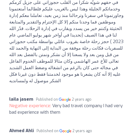
في حقهم شويّه شكرا من القلب حجوزاتي على جزيل كرمكم
وخدماتكم الجليلة وهذا ليس بالغريب عليكم فلطالما أمتعتمونا
وجاورتمونا في سفرنا وترحالنا منذ زمن بعيد، تعاملنا معكم إدارة
وموظفين فما وجدنا منكم إلا كل الإحترام والتقدير والمتابعة
الحثيثة وكنتم خير من يسدد ويقارب في إدارة الرحلات. قدّر الله
لنا في هذا الصيف (تحديدا في أواخر شهر يوليو الماضي عام
2023 ) حجز رحلة خاصة بقروب عائلي بواسطة مكتب حجوزاتي
للسفريات فكانت رحلة موفقة من البداية إلى النهاية والحمد لله
من قبل ومن بعد ولا يسعنا إلا أن نشكر ونمتن بالفضل بعد الله
تعالى للأخ عمر الهاشمي وكان مثالا للموظف الخدوم الفاعل
في مجاله حتى كان بالرغم من انشغاله وضغط العمل الشديد
عليه إلا أنه كان يشعرنا هو موجود لخدمتنا فقط دون غيرنا فكل
الشكر موصول له ولمسانديه
laila jasem
Published on
2 years ago
Negative experience:
Very bad travel company I had very
bad experience with them
Ahmed Ahli
Published on
2 years ago