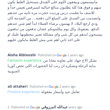
مابيسمعون وبيعقون اللوم على الفندق مستحيل الغلط يكون
منهم و فوق هذا كله يطلبون مبالغ خياليه لسيرفس تعيس جداً و
للاسف ما تعلمت درس ورديت حجزت مره ثانيه من عندهم
وانصدمت من الفندق على المبلغ الي دفعته…. من الصدمة كان
ودي ارجع البلاد. لا يهتمون برضاء العملاء ابداً اهم شي عندهم
الدفع.. يقنعونك وكل يوم بيكلمونكم عشان تدفعون من تدفعون
بيسبحون ايدهم من كل شي واي مشكلة تصير بيحطونها عليك او
على احد ثاني اهم شي مش الغلط مايكون عليهم
Aisha Alblooshi
Published on
2 years ago
Fantastic experience:
نشكر الاخ جهاد على تعاونه معانا من
بداية الرحلة ونشكره ان رتب لنا الحجوزات اللي تخص كوريا
الجنوبية
ali altaheri
Published on
2 years ago
Positive experience:
تعامل جيد وأسعار معقولة
عبدالله المرزوقي
Published on
2 years ago