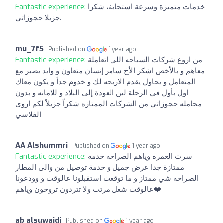
Fantastic experience:
خدمات متميزة وسرعة استجابة، شكرا
جزيلا حجوزاتي.
mu_7f5
Published on
1 year ago
Fantastic experience:
من اروع شركات السياحه اللي اتعاملة
معاهم و بالأخص اشكر الأخ سامر إنسان متعاون و وايد يصبر مع
المتعامل و يحاول يقدم الاريحه لك و خدوم جداً و يكون معاك
اول بأول في الرحلة لين العودة إلى البلاد و للامانه و بدون
مجامله حجوزاتي من الشركات الممتازه شكراً جزيلاً لكم اروى
الفلاسي
AA Alshummri
Published on
1 year ago
Fantastic experience:
سرت العمره وياهم الصراحه خدمه
ممتازة جدا عرض جميل و خدمة توصيل من والى المطار
الصراحه شي ممتاز و ما توقعت استقبلونا عالوقت و وودعونا
عالوقت شغل مرتب ولا تتردون تروحون وياهم❤️
ab alsuwaidi
Published on
1 year ago