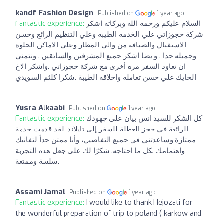
kandf Fashion Design
Published on
1 year ago
Fantastic experience:
السلام عليكم ورحمة الله وبركاته اشكر
شركة حجوزاتي علي الخدمه الطيبه وعلي التنظيم الرائع وحسن
الاستقبال والضيافه من والي المطار وعلي الاماكن الحلوه
وجميله جدا . وايضا اشكر جميع المشرفين والسائقين . ونتمني
ان نعاود السفر مره أخرى مع شركة حجوزاتي .واشكر الاخ
الحايك علي حسن تعامله واخلاقه الطيبة .شكرا كلثم السويدي
Yusra Alkaabi
Published on
1 year ago
Fantastic experience:
كل الشكر للسيد انس بيان على جهودك
الرائعة في حجز العطلة للسفر إلى تايلاند. لقد قدمت خدمة
ممتازة وساعدتني في جميع التفاصيل، وأنا ممتن جداً لتفانيك
واهتمامك بكل ما أحتاجه. شكرًا لك على جعل هذه التجربة
سلسة وممتعة.
Assami Jamal
Published on
1 year ago
Fantastic experience:
I would like to thank Hejozati for
the wonderful preparation of trip to poland ( karkow and